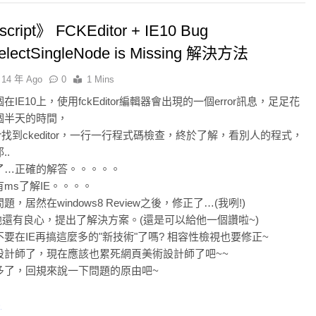
首
首
選
選
cript》 FCKEditor + IE10 Bug
electSingleNode is Missing 解決方法
14 年 Ago
0
1 Mins
在IE10上，使用fckEditor編輯器會出現的一個error訊息，足足花
個半天的時間，
ditor找到ckeditor，一行一行程式碼檢查，終於了解，看別人的程式，
..
了…正確的解答。。。。。
ms了解IE。。。。
，居然在windows8 Review之後，修正了…(我咧!)
他還有良心，提出了解決方案。(還是可以給他一個讚啦~)
要在IE再搞這麼多的"新技術"了嗎? 相容性檢視也要修正~
設計師了，現在應該也累死網頁美術設計師了吧~~
多了，回規來說一下問題的原由吧~
)