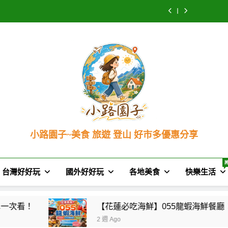
北
好
必
新
北
好
必
蓮
台
美
市
吃
城
美
市
吃
新
北
食】
多
海
必
食】
多
海
城
美
君
必
鮮】
喝】
君
必
鮮】
必
食】
品
買】
055
佳
品
買】
055
喝】
君
頤
8/3
龍
興
頤
8/3
龍
佳
品
宮
–
蝦
檸
宮
–
蝦
興
頤
奢
8/30
海
檬
奢
8/30
海
檸
宮
華
會
鮮
汁：
華
會
鮮
檬
奢
食
員
餐
連
食
員
餐
汁：
華
記
護
廳：
皮
記
護
廳：
連
食
｜
照
無
打
｜
照
無
皮
記
米
優
敵
的
米
優
敵
打
｜
其
惠
海
酸
其
惠
海
的
米
林
全
景
甜
林
全
景
酸
其
三
攻
配
奇
三
攻
配
甜
林
小路園子~美食 旅遊 登山 好市多優惠分享
星
略！
平
蹟！
星
略！
平
奇
三
八
省
價
無
八
省
價
蹟！
星
~（*'∀`*）~♡ 就愛美食，旅遊，登山，人生快樂與否
連
錢
活
糖
連
錢
活
無
八
霸
神
龍
檸
霸
神
龍
糖
連
神
券
蝦！
檬
神
券
蝦！
檸
霸
台灣好好玩
國外好好玩
各地美食
快樂生活
話！
與
點
汁
話！
與
點
檬
神
傳
隱
菜
新
傳
隱
菜
汁
話！
奇
藏
秘
上
奇
藏
秘
新
傳
火
特
訣
市
火
特
訣
上
奇
【花蓮必吃海鮮】055龍蝦海鮮餐廳：無敵海景配
焰
價
與
~
焰
價
與
市
火
片
清
菜
(附
片
清
菜
~
焰
2 週 Ago
皮
單
單
2026
皮
單
單
(附
片