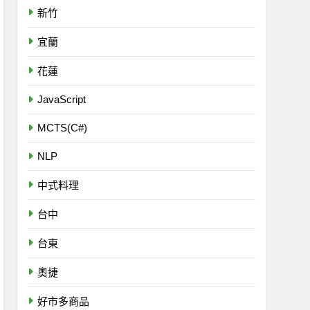
新竹
宜蘭
花蓮
JavaScript
MCTS(C#)
NLP
中式料理
台中
台東
奧捷
好市多商品