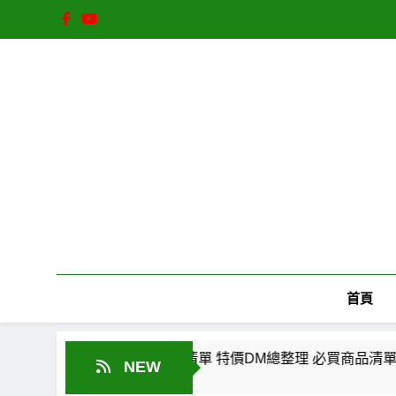
Skip
to
content
首頁
！省錢神券與隱藏特價清單 特價DM總整理 必買商品清單一次看！
NEW