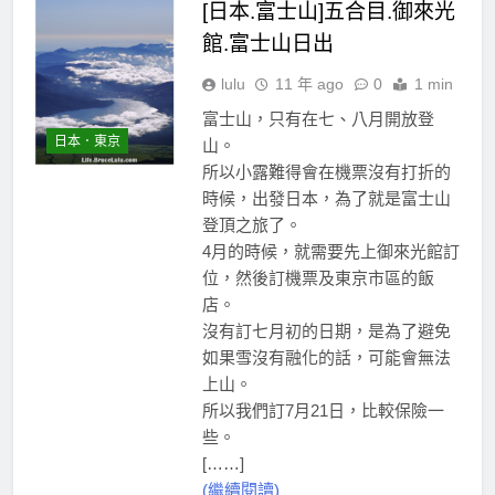
[日本.富士山]五合目.御來光
館.富士山日出
lulu
11 年 ago
0
1 min
富士山，只有在七、八月開放登
日本．東京
山。
所以小露難得會在機票沒有打折的
時候，出發日本，為了就是富士山
登頂之旅了。
4月的時候，就需要先上御來光館訂
位，然後訂機票及東京市區的飯
店。
沒有訂七月初的日期，是為了避免
如果雪沒有融化的話，可能會無法
上山。
所以我們訂7月21日，比較保險一
些。
南
[……]
台
灣
(繼續閱讀)