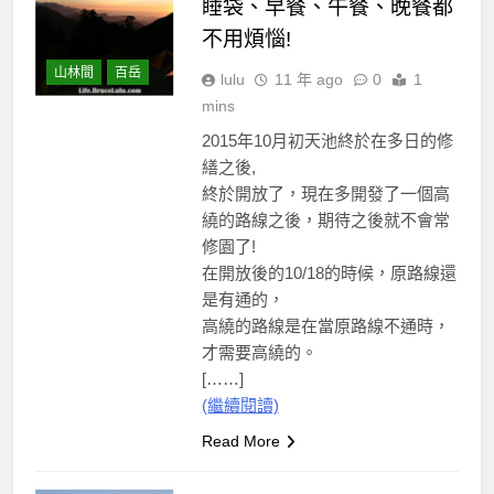
睡袋、早餐、午餐、晚餐都
不用煩惱!
山林間
百岳
lulu
11 年 ago
0
1
mins
2015年10月初天池終於在多日的修
繕之後,
終於開放了，現在多開發了一個高
繞的路線之後，期待之後就不會常
修園了!
在開放後的10/18的時候，原路線還
是有通的，
高繞的路線是在當原路線不通時，
才需要高繞的。
[……]
(繼續閱讀)
Read More