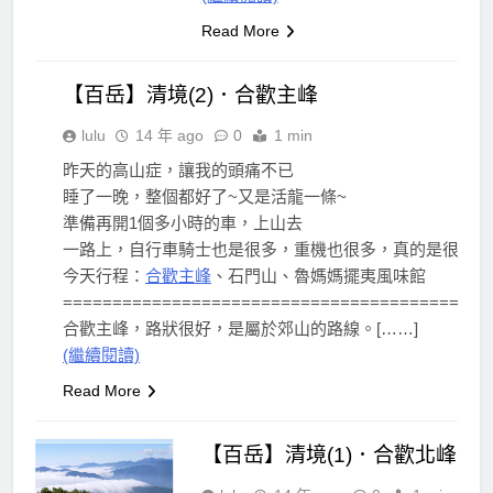
台
Read More
灣
好
好
【百岳】清境(2)．合歡主峰
玩
山
lulu
14 年 ago
0
1 min
林
昨天的高山症，讓我的頭痛不已
間
睡了一晚，整個都好了~又是活龍一條~
百
準備再開1個多小時的車，上山去
岳
一路上，自行車騎士也是很多，重機也很多，真的是很熱門的
今天行程：
合歡主峰
、石門山、魯媽媽擺夷風味館
===========================================
合歡主峰，路狀很好，是屬於郊山的路線。[……]
(繼續閱讀)
Read More
【百岳】清境(1)．合歡北峰