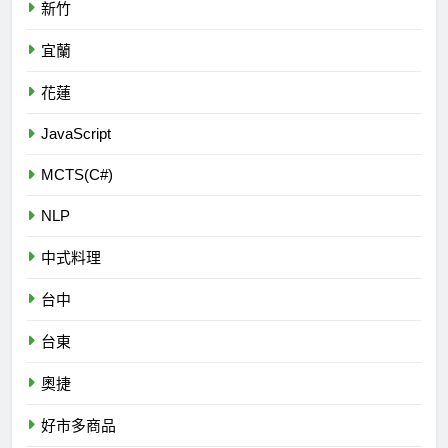
新竹
宜蘭
花蓮
JavaScript
MCTS(C#)
NLP
中式料理
台中
台東
奧捷
好市多商品