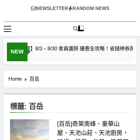
~（*'∀`*）~♡ 就愛美食，旅遊，登山，人生快樂與否?由
NEWSLETTER
RANDOM NEWS
自己決定!
 好市多必買】8/3 – 8/30 會員護照 優惠全攻略！省錢神券與
NEW
go
Home
百岳
標籤:
百岳
[百岳]奇萊南峰、豪華山
屋、天池山莊、天池廚房，