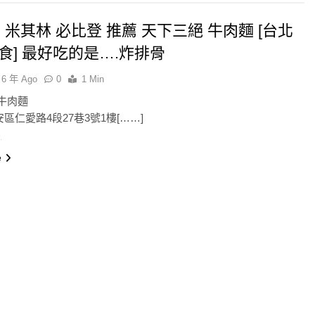
年 米其林 必比登 推薦 天下三絕 牛肉麵 [台北
食] 最好吃的是….炸排骨
6 年 Ago
0
1 Min
牛肉麵
區仁愛路4段27巷3號1樓[……]
)
e