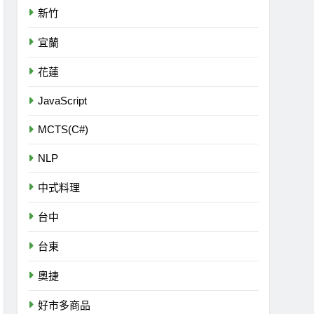
新竹
宜蘭
花蓮
JavaScript
MCTS(C#)
NLP
中式料理
台中
台東
奧捷
好市多商品