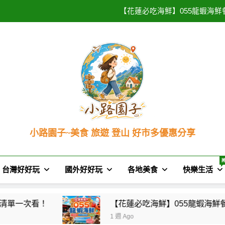
【8月 好市多必買】8/3 – 8
【花蓮必吃海鮮】055龍蝦海
單全攻略、菜單價格、交通指南
【花蓮新城必喝】佳興檸檬汁：
2026最
【2026台北美食】君品頤宮
【8月 好市多必買】8/3 – 8
【花蓮必吃海鮮】055龍蝦海
單全攻略、菜單價格、交通指南
【花蓮新城必喝】佳興檸檬汁：
2026最
【2026台北美食】君品頤宮
小路園子~美食 旅遊 登山 好市多優惠分享
~（*'∀`*）~♡ 就愛美食，旅遊，登山，人生快樂與否
台灣好好玩
國外好好玩
各地美食
快樂生活
【花蓮必吃海鮮】055龍蝦海鮮餐廳：無敵海景
1 週 Ago