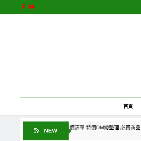
Skip
to
content
首頁
攻略！省錢神券與隱藏特價清單 特價DM總整理 必買商品清單一次看！
NEW