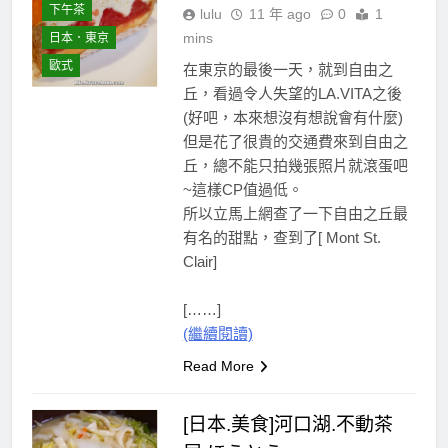
下午茶
lulu
11 年 ago
0
1
mins
日本．東京
歐式
在東京的最後一天，就到自由之
丘，看過令人失望的LA.VITA之後
(好吧，本來想沒有想說會有什麼)
但是花了很貴的交通費來到自由之
丘，總不能只拍幾張照片就滾蛋吧
~這樣CP值過低。
所以立馬上網查了一下自由之丘最
有名的甜點，查到了[ Mont St.
Clair]
[……]
(繼續閱讀)
Read More
[日本.美食]河口湖.不動茶