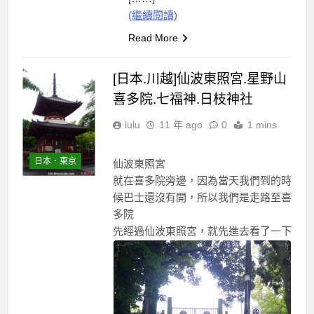
(繼續閱讀)
Read More
[日本.川越]仙波東照宮.星野山
喜多院.七福神.日枝神社
lulu
11 年 ago
0
1 mins
日本．東京
仙波東照宮
就在喜多院旁邊，因為當天我們到的時
候巴士還沒有開，所以我們是走路至喜
多院
先經過仙波東照宮，就先進去看了一下