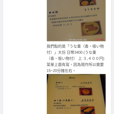
我們點的是「うな重（香・吸い物
付）」大份 日幣3400 (うな重
（香・吸い物付） 上 ３,４００円)
菜單上面有寫，因為現作所以需要
15~20分鐘左右。