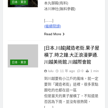
日本．東京
本丸御殿(有料)
冰川神社(無料參觀)
[……]
(繼續閱讀)
Read More
[日本.川越]藏造老街.果子屋
橫丁.時之鐘.大正浪漫夢通.
川越美術館.川越際會館
日本．東京
lulu
11 年 ago
0
1 min
到川越要有小江戶的風味，就一定
要到「藏造老街」這裡，很多景點
跟吃的也都在這一區
但是當天的果子屋橫丁，不知道是
否因為下雨，並沒有很熱鬧，
[……]