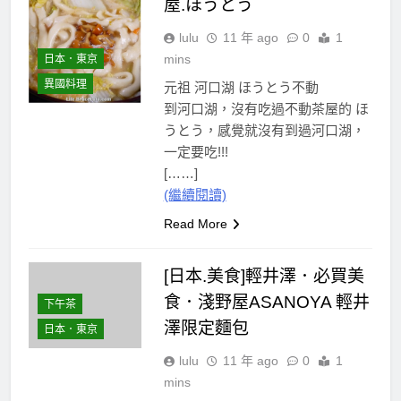
屋.ほうとう
lulu
11 年 ago
0
1
mins
日本．東京
異國料理
元祖 河口湖
ほうとう
不動
到河口湖，沒有吃過不動茶屋的
ほ
うとう，感覺就沒有到過河口湖，
一定要吃!!!
[……]
(繼續閱讀)
Read More
[日本.美食]輕井澤．必買美
食．淺野屋ASANOYA 輕井
下午茶
澤限定麵包
日本．東京
lulu
11 年 ago
0
1
mins