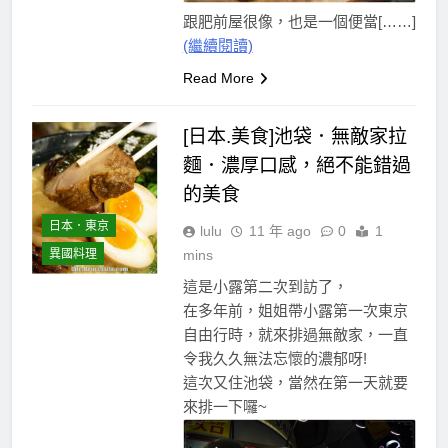
跟肥前屋很像，也是一個便當[……]
(繼續閱讀)
Read More
[日本.美食]池袋．無敵家拉
麵．濃厚口感，絕不能錯過
的美食
日本．東京
lulu
11 年 ago
0
1
異國料理
mins
這是小露第二次到訪了，
在多年前，姐姐帶小露第一次東京
自由行時，就來排過無敵家，一直
令我久久無法忘懷的濃郁呀!
這次又住池袋，當然在第一天就要
來排一下囉~