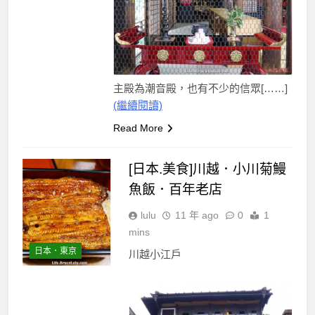
主殿為潮音殿，也有不少的信眾[……]
(繼續閱讀)
Read More
[日本.美食]川越．小川菊鰻
魚飯．百年老店
lulu
11 年 ago
0
1
mins
日本．東京
川越小江戶