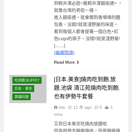
到輕井澤必逛<舊輕井澤銀座通> ，
就像台灣的老街一樣。
進入銀座通，就會聞到香噴噴的麵
包香，沒錯!!就是淺野屋的味道。
看到每個人都會提著一個白色+紅
色Logo的袋子。沒錯!!就是淺野屋!
[……]
(繼續閱讀)
Read More
[日本.美食]燒肉吃到飽.放
吃到飽.BUFFET
題.池袋 清江苑燒肉吃到飽.
日本．東京
也有伊勢牛套餐
異國料理
lulu
11 年 ago
0
1
mins
又到日本東京吃燒肉放題啦
因為很想念啾啾燒肉，但是啾啾燒