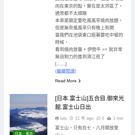
肉在東京的點，實在是太郊區了，
通常都不太順路
本來是鎖定要吃風風亭燒肉放題，
但是無奈風風亭只有晚上有開
當我們在池袋東口逛著要吃中餐的
時候，
看到燒肉放量 + 伊勢牛 => 就非常
無自制力的進到清江苑了
[……]
(繼續閱讀)
Read More
[日本.富士山]五合目.御來光
館.富士山日出
lulu
11 年 ago
0
1 min
富士山，只有在七、八月開放登
日本．東京
山。