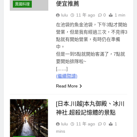
便宜推薦
異國料理
lulu
11 年 ago
0
1 min
在池袋的魚金池袋，下午3點才開始
營業，但是我有經過三次，不見得3
點就有開始營業，有時仍在準備
中。
但是一到5點就開始客滿了，7點就
要開始排隊啦~
[……]
(繼續閱讀)
Read More
[日本.川越]本丸御殿、冰川
神社.超殺記憶體的景點
lulu
11 年 ago
0
1
mins