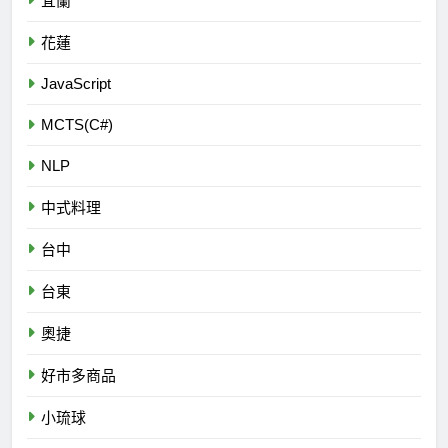
宜蘭
花蓮
JavaScript
MCTS(C#)
NLP
中式料理
台中
台東
奧捷
好市多商品
小琉球