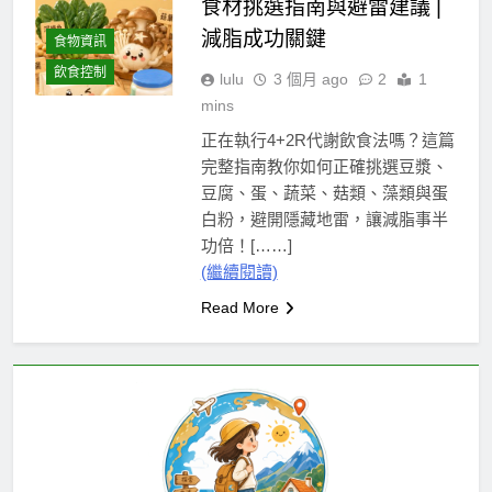
食材挑選指南與避雷建議 |
減脂成功關鍵
食物資訊
飲食控制
lulu
3 個月 ago
2
1
mins
正在執行4+2R代謝飲食法嗎？這篇
完整指南教你如何正確挑選豆漿、
豆腐、蛋、蔬菜、菇類、藻類與蛋
白粉，避開隱藏地雷，讓減脂事半
功倍！[……]
(繼續閱讀)
Read More