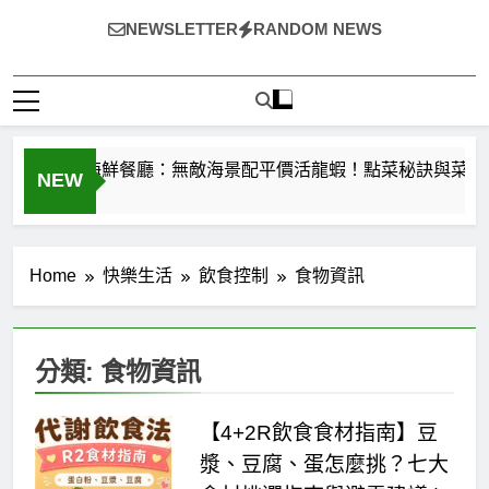
~（*'∀`*）~♡ 就愛美食，旅遊，登山，人生快樂與否?由
NEWSLETTER
RANDOM NEWS
自己決定!
055龍蝦海鮮餐廳：無敵海景配平價活龍蝦！點菜秘訣與菜單全
NEW
Home
快樂生活
飲食控制
食物資訊
分類:
食物資訊
【4+2R飲食食材指南】豆
漿、豆腐、蛋怎麼挑？七大