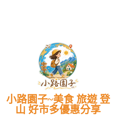
2026
過
單
單
2026
過
單
菜
(附
最
捶
特
全
最
捶
特
單
2026
新
心
價
攻
新
心
價
全
最
價
肝！
DM
略、
價
肝！
DM
攻
新
格
#2026
總
菜
格
#2026
總
略、
價
表、
好
整
單
表、
好
整
菜
格
停
市
理
價
停
市
理
單
表、
車
多
必
格、
車
多
必
價
停
攻
#COSTCO
買
交
攻
#COSTCO
買
格、
車
略)
#
商
通
略)
#
商
交
攻
棒
好
品
指
棒
好
品
通
略)
棒
市
清
南！
棒
市
清
指
棒
冰
多
單
透
冰
多
單
南！
棒
消
特
一
明
消
特
一
透
冰
暑
價
次
標
暑
價
次
明
消
必
看！
價
必
看！
標
暑
備
不
備
價
必
招
踩
招
不
備
牌
雷
牌
踩
招
煉
高
煉
雷
牌
乳
CP
乳
高
煉
值
CP
乳
推
值
薦
小路園子~美食 旅遊 登
推
–
薦
旅
–
山 好市多優惠分享
遊
旅
美
遊