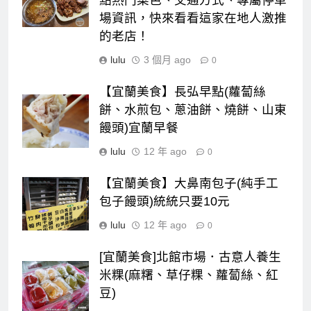
點熱門菜色、交通方式、專屬停車
場資訊，快來看看這家在地人激推
的老店！
lulu
3 個月 ago
0
【宜蘭美食】長弘早點(蘿蔔絲
餅、水煎包、蔥油餅、燒餅、山東
饅頭)宜蘭早餐
lulu
12 年 ago
0
【宜蘭美食】大鼻南包子(純手工
包子饅頭)統統只要10元
lulu
12 年 ago
0
[宜蘭美食]北館市場．古意人養生
米粿(麻糬、草仔粿、蘿蔔絲、紅
豆)