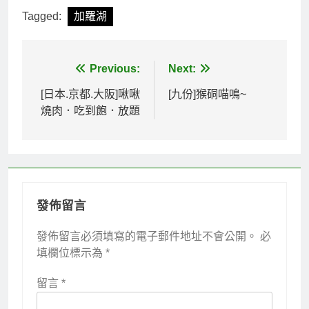
Tagged:
加羅湖
文
Previous:
Next:
章
[日本.京都.大阪]啾啾
[九份]猴硐喵鳴~
燒肉．吃到飽．放題
導
覽
發佈留言
發佈留言必須填寫的電子郵件地址不會公開。
必
填欄位標示為
*
留言
*