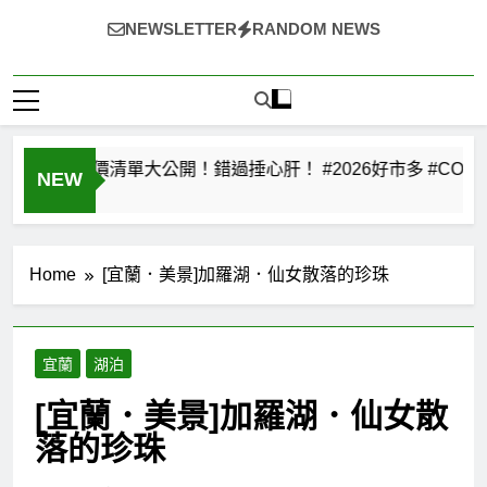
食
美
~（*'∀`*）~♡ 就愛美食，旅遊，登山，人生快樂與否?由
首
食
NEWSLETTER
RANDOM NEWS
選
首
自己決定!
選
月】平日限定特價清單大公開！錯過捶心肝！ #2026好市多 #COSTCO
NEW
Home
[宜蘭．美景]加羅湖．仙女散落的珍珠
宜蘭
湖泊
[宜蘭．美景]加羅湖．仙女散
落的珍珠