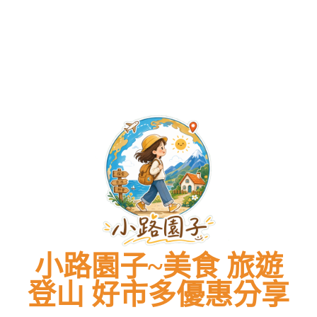
預
價
攻
新
預
價
攻
最
鴨、
訂
DM
略、
價
訂
DM
略、
新
預
隱
總
菜
格
隱
總
菜
價
訂
藏
整
單
表、
藏
整
單
格
隱
版
理
價
停
版
理
價
表、
藏
菜
必
格、
車
菜
必
格、
停
版
單、
買
交
攻
單、
買
交
車
菜
必
商
通
略)
必
商
通
攻
單、
點
品
指
棒
點
品
指
略)
必
菜
清
南！
棒
菜
清
南！
棒
點
色，
單
透
冰
色，
單
透
棒
菜
奢
一
明
消
奢
一
明
冰
色，
華
次
標
暑
華
次
標
消
奢
饗
看！
價
必
饗
看！
價
暑
華
宴
不
備
宴
不
必
饗
踩
招
踩
備
宴
雷
牌
雷
招
高
煉
高
牌
CP
乳
CP
煉
值
值
乳
推
推
薦
薦
小路園子~美食 旅遊
–
–
旅
旅
遊
遊
登山 好市多優惠分享
美
美
食
食
首
首