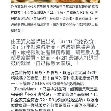
外食族執行 4+2R 代謝飲食法好痛苦？其實超商就是你的減脂
神隊友！本文為你總整理 7-11、全家、全聯符合 R1 與 R2 階
段的綠燈品項（無糖豆漿、板豆腐、溫泉蛋、關東煮蔬菜）與
必避開的紅燈隱形糖油地雷，讓外食族不開火也能輕鬆吃出易
瘦體質！
由王姿允醫師提出的「4+2R 代謝飲食
法」近年紅遍減脂圈，透過調整腸道菌
相、嚴格限制油脂與精緻糖，幫無數人重
塑易瘦體質。然而，4+2R 最讓人打退堂
鼓的就是「自己做飯太麻煩」！
身為忙碌的上班族、外食族，難道就注定與 4+2R
絕緣嗎？答案是：錯！台灣的便利商店密度世界第
一，不論是 7-ELEVEN 還是全家便利商店
（FamilyMart），只要挑對品項，超商簡集就是最
完美的「4+2R 應援站」。本文為你全面盤點 7-11
與全家完全符合 R2、R3 規範的綠燈品項，以及看
似健康卻一碰就破功的紅燈踩雷區，讓你不用開火
也能輕鬆吃出易瘦體質！