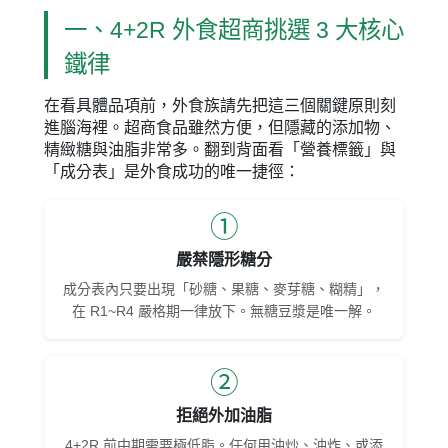
一、4+2R 外食超商挑選 3 大核心
鐵律
在看具體品項前，外食族請先把這三個關鍵原則刻
進腦海裡。超商食品雖然方便，但隱藏的添加物、
精緻糖與油脂非常多。翻到背面看「營養標籤」與
「成分表」是外食成功的唯一捷徑：
①
嚴禁隱形糖分
成分表內只要出現「砂糖、果糖、麥芽糖、糊精」，
在 R1~R4 嚴格期一律放下。無糖豆漿是唯一解。
②
拒絕外加油脂
4+2R 前中期需要極低脂。任何用油炒、油炸、或添