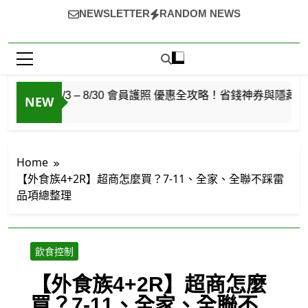
~（*'∀`*）~♡ 就愛美食，旅遊，登山，人生快樂與否?
選
選
NEWSLETTER
RANDOM NEWS
由自己決定!
/3 – 8/30 會員護照 優惠全攻略！省錢神券與隱藏特價清單 
NEW
Home
【外食族4+2R】超商怎麼買？7-11、全家、全聯不踩雷
品項總整理
飲食控制
【外食族4+2R】超商怎麼
買？7-11、全家、全聯不