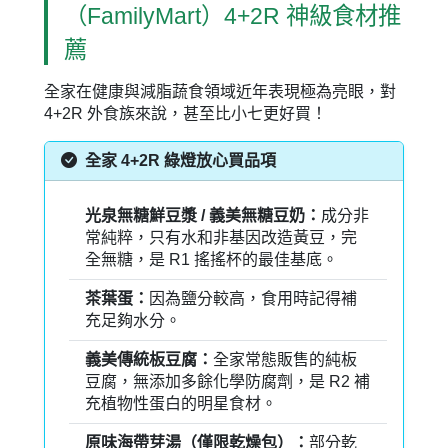
（FamilyMart）4+2R 神級食材推
薦
全家在健康與減脂蔬食領域近年表現極為亮眼，對
4+2R 外食族來說，甚至比小七更好買！
全家 4+2R 綠燈放心買品項
光泉無糖鮮豆漿 / 義美無糖豆奶：
成分非
常純粹，只有水和非基因改造黃豆，完
全無糖，是 R1 搖搖杯的最佳基底。
茶葉蛋：
因為鹽分較高，食用時記得補
充足夠水分。
義美傳統板豆腐：
全家常態販售的純板
豆腐，無添加多餘化學防腐劑，是 R2 補
充植物性蛋白的明星食材。
原味海帶芽湯（僅限乾燥包）：
部分乾