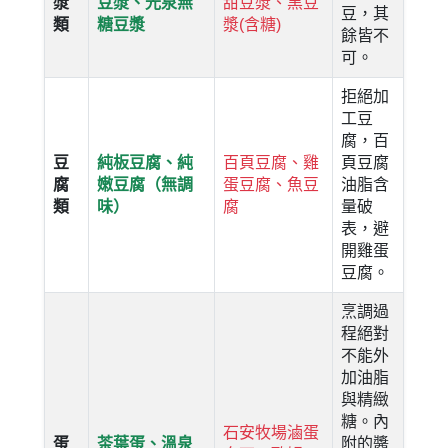
漿
豆漿、光泉無
甜豆漿、黑豆
豆，其
類
糖豆漿
漿(含糖)
餘皆不
可。
拒絕加
工豆
腐，百
豆
純板豆腐、純
百頁豆腐、雞
頁豆腐
腐
嫩豆腐（無調
蛋豆腐、魚豆
油脂含
類
味）
腐
量破
表，避
開雞蛋
豆腐。
烹調過
程絕對
不能外
加油脂
與精緻
糖。內
石安牧場滷蛋
蛋
茶葉蛋、溫泉
附的醬