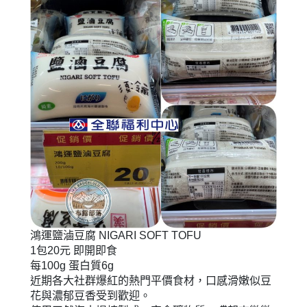
鴻運鹽滷豆腐 NIGARI SOFT TOFU
1包20元 即開即食
每100g 蛋白質6g
近期各大社群爆紅的熱門平價食材，口感滑嫩似豆
花與濃郁豆香受到歡迎。