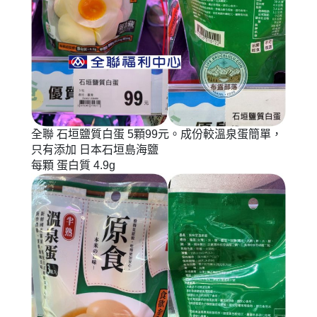
全聯 石垣鹽質白蛋 5顆99元。成份較溫泉蛋簡單，
只有添加 日本石垣島海鹽
每顆 蛋白質 4.9g