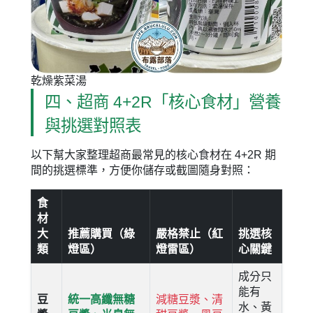
乾燥紫菜湯
四、超商 4+2R「核心食材」營養
與挑選對照表
以下幫大家整理超商最常見的核心食材在 4+2R 期
間的挑選標準，方便你儲存或截圖隨身對照：
食
材
大
推薦購買（綠
嚴格禁止（紅
挑選核
類
燈區）
燈雷區）
心關鍵
成分只
能有
豆
統一高纖無糖
減糖豆漿、清
水、黃