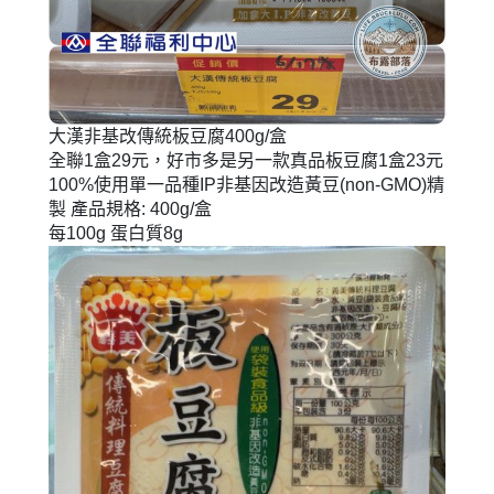
大漢非基改傳統板豆腐400g/盒
全聯1盒29元，好市多是另一款真品板豆腐1盒23元
100%使用單一品種IP非基因改造黃豆(non-GMO)精
製 產品規格: 400g/盒
每100g 蛋白質8g