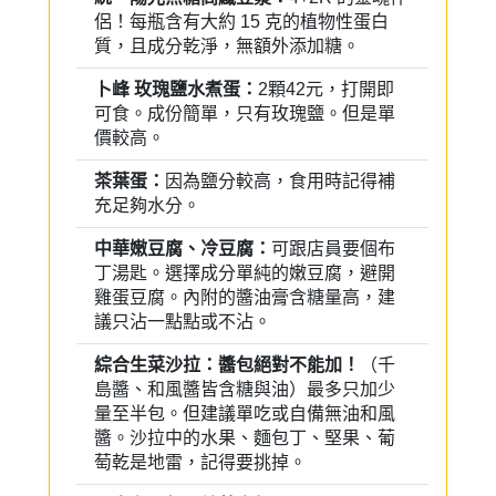
侶！每瓶含有大約 15 克的植物性蛋白
質，且成分乾淨，無額外添加糖。
卜峰 玫瑰鹽水煮蛋：
2顆42元，打開即
可食。成份簡單，只有玫瑰鹽。但是單
價較高。
茶葉蛋：
因為鹽分較高，食用時記得補
充足夠水分。
中華嫩豆腐、冷豆腐：
可跟店員要個布
丁湯匙。選擇成分單純的嫩豆腐，避開
雞蛋豆腐。內附的醬油膏含糖量高，建
議只沾一點點或不沾。
綜合生菜沙拉：
醬包絕對不能加！
（千
島醬、和風醬皆含糖與油）最多只加少
量至半包。但建議單吃或自備無油和風
醬。沙拉中的水果、麵包丁、堅果、葡
萄乾是地雷，記得要挑掉。