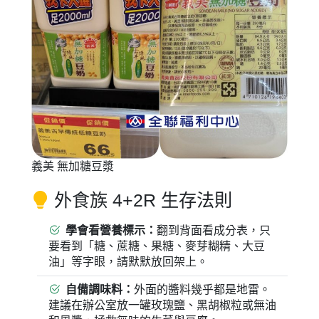
義美 無加糖豆漿
外食族 4+2R 生存法則
學會看營養標示：
翻到背面看成分表，只
要看到「糖、蔗糖、果糖、麥芽糊精、大豆
油」等字眼，請默默放回架上。
自備調味料：
外面的醬料幾乎都是地雷。
建議在辦公室放一罐玫瑰鹽、黑胡椒粒或無油