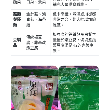
蔬菜
白菜、菠菜
補充大量膳食纖維。
菇類
金針菇、鴻
低卡高纖，煮湯或川燙都
與藻
喜菇、海帶
非常適合，能大幅增加飽
類
結
足感。
板豆腐的鈣質與蛋白質含
傳統板豆
豆製
量優於嫩豆腐，切塊煮蔬
腐、非基改
品
菜豆腐湯是R2的完美晚
嫩豆腐
餐。