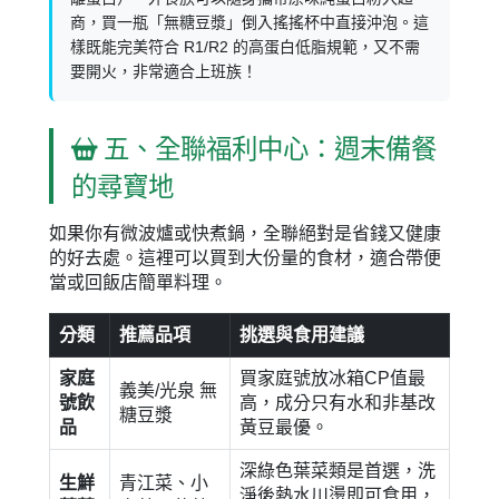
商，買一瓶「無糖豆漿」倒入搖搖杯中直接沖泡。這
樣既能完美符合 R1/R2 的高蛋白低脂規範，又不需
要開火，非常適合上班族！
五、全聯福利中心：週末備餐
的尋寶地
如果你有微波爐或快煮鍋，全聯絕對是省錢又健康
的好去處。這裡可以買到大份量的食材，適合帶便
當或回飯店簡單料理。
分類
推薦品項
挑選與食用建議
家庭
買家庭號放冰箱CP值最
義美/光泉 無
號飲
高，成分只有水和非基改
糖豆漿
品
黃豆最優。
深綠色葉菜類是首選，洗
生鮮
青江菜、小
淨後熱水川燙即可食用，