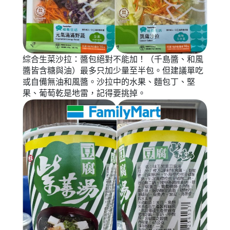
綜合生菜沙拉：醬包絕對不能加！（千島醬、和風
醬皆含糖與油）最多只加少量至半包。但建議單吃
或自備無油和風醬。沙拉中的水果、麵包丁、堅
果、葡萄乾是地雷，記得要挑掉。