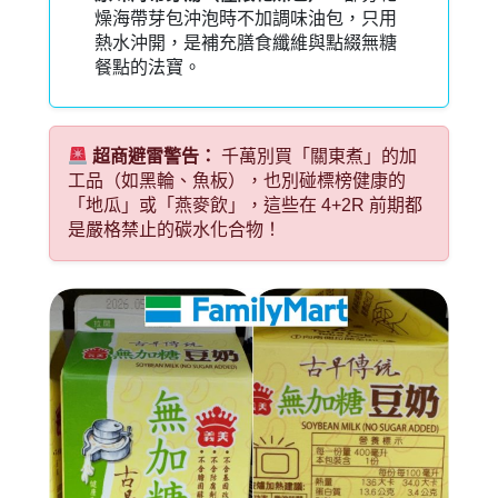
燥海帶芽包沖泡時不加調味油包，只用
熱水沖開，是補充膳食纖維與點綴無糖
餐點的法寶。
超商避雷警告：
千萬別買「關東煮」的加
工品（如黑輪、魚板），也別碰標榜健康的
「地瓜」或「燕麥飲」，這些在 4+2R 前期都
是嚴格禁止的碳水化合物！