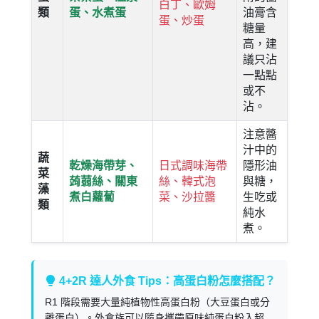
白丁、歐姆
類
蛋、水煮蛋
油膏含
蛋、炒蛋
糖量
高，建
議只沾
一點點
或不
沾。
注意醬
汁中的
蔬
乾燥海帶芽、
日式調味海帶
隱形油
菜
蒟蒻絲、關東
絲、韓式泡
與糖，
藻
煮白蘿蔔
菜、沙拉醬
生吃或
類
純水
煮。
4+2R 達人外食 Tips：高蛋白粉怎麼搭配？
R1 階段需要大量純植物性高蛋白粉（大豆蛋白或分
離蛋白）。外食族可以隨身攜帶原味純蛋白粉入超