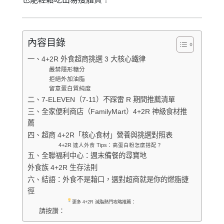
內容目錄
一、4+2R 外食超商挑選 3 大核心鐵律
嚴禁隱形糖分
拒絕外加油脂
留意蛋白質純度
二、7-ELEVEN（7-11）不踩雷 R 期間推薦清單
三、全家便利商店（FamilyMart）4+2R 神級食材推
薦
四、超商 4+2R「核心食材」營養與挑選對照表
4+2R 達人外食 Tips：高蛋白粉怎麼搭配？
五、全聯福利中心：週末備餐的尋寶地
外食族 4+2R 生存法則
六、結語：外食不是藉口，選對超商就是你的燃脂捷
徑
更多 4+2R 減脂熱門攻略推薦：
請按讚：