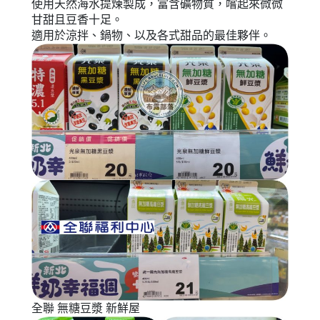
使用天然海水提煉製成，富含礦物質，嚐起來微微
甘甜且豆香十足。
適用於涼拌、鍋物、以及各式甜品的最佳夥伴。
全聯 無糖豆漿 新鮮屋