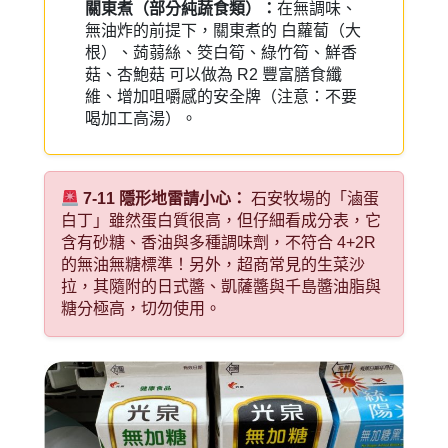
關東煮（部分純蔬食類）：
在無調味、
無油炸的前提下，關東煮的 白蘿蔔（大
根）、蒟蒻絲、筊白筍、綠竹筍、鮮香
菇、杏鮑菇 可以做為 R2 豐富膳食纖
維、增加咀嚼感的安全牌（注意：不要
喝加工高湯）。
7-11 隱形地雷請小心：
石安牧場的「滷蛋
白丁」雖然蛋白質很高，但仔細看成分表，它
含有砂糖、香油與多種調味劑，不符合 4+2R
的無油無糖標準！另外，超商常見的生菜沙
拉，其隨附的日式醬、凱薩醬與千島醬油脂與
糖分極高，切勿使用。