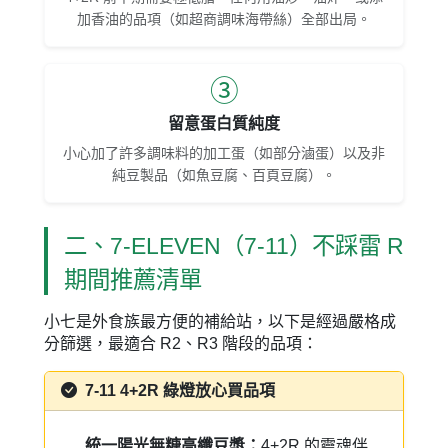
加香油的品項（如超商調味海帶絲）全部出局。
③
留意蛋白質純度
小心加了許多調味料的加工蛋（如部分滷蛋）以及非
純豆製品（如魚豆腐、百頁豆腐）。
二、7-ELEVEN（7-11）不踩雷 R
期間推薦清單
小七是外食族最方便的補給站，以下是經過嚴格成
分篩選，最適合 R2、R3 階段的品項：
7-11 4+2R 綠燈放心買品項
統一陽光無糖高纖豆漿：
4+2R 的靈魂伴