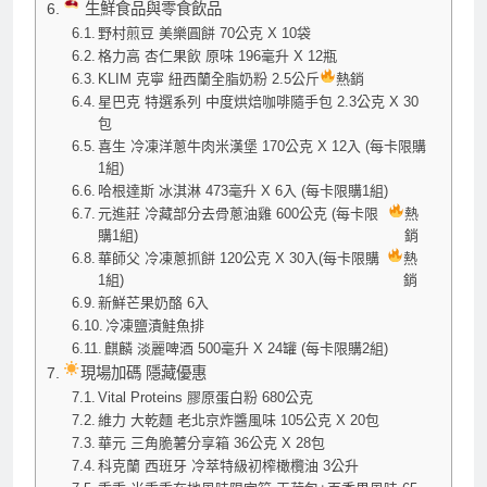
生鮮食品與零食飲品
野村煎豆 美樂圓餅 70公克 X 10袋
格力高 杏仁果飲 原味 196毫升 X 12瓶
KLIM 克寧 紐西蘭全脂奶粉 2.5公斤
熱銷
星巴克 特選系列 中度烘焙咖啡隨手包 2.3公克 X 30
包
喜生 冷凍洋蔥牛肉米漢堡 170公克 X 12入 (每卡限購
1組)
哈根達斯 冰淇淋 473毫升 X 6入 (每卡限購1組)
元進莊 冷藏部分去骨蔥油雞 600公克 (每卡限
熱
購1組)
銷
華師父 冷凍蔥抓餅 120公克 X 30入(每卡限購
熱
1組)
銷
新鮮芒果奶酪 6入
冷凍鹽漬鮭魚排
麒麟 淡麗啤酒 500毫升 X 24罐 (每卡限購2組)
現場加碼 隱藏優惠
Vital Proteins 膠原蛋白粉 680公克
維力 大乾麵 老北京炸醬風味 105公克 X 20包
華元 三角脆薯分享箱 36公克 X 28包
科克蘭 西班牙 冷萃特級初榨橄欖油 3公升