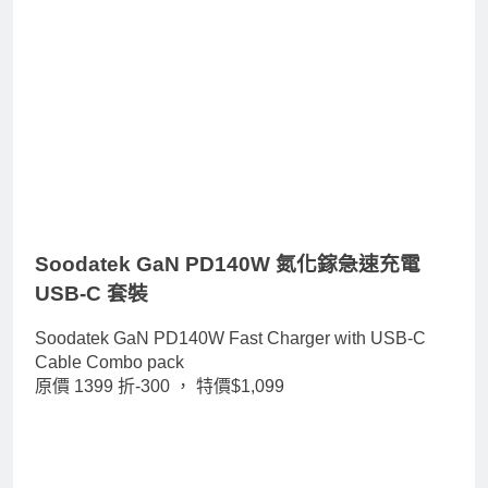
Soodatek GaN PD140W 氮化鎵急速充電
USB-C 套裝
Soodatek GaN PD140W Fast Charger with USB-C
Cable Combo pack
原價 1399 折-300 ，
特價$1,099