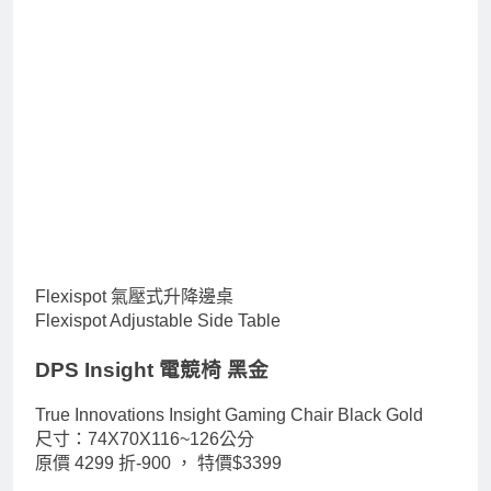
Flexispot 氣壓式升降邊桌
Flexispot Adjustable Side Table
DPS Insight 電競椅 黑金
True Innovations Insight Gaming Chair Black Gold
尺寸：74X70X116~126公分
原價 4299 折-900 ，
特價$3399