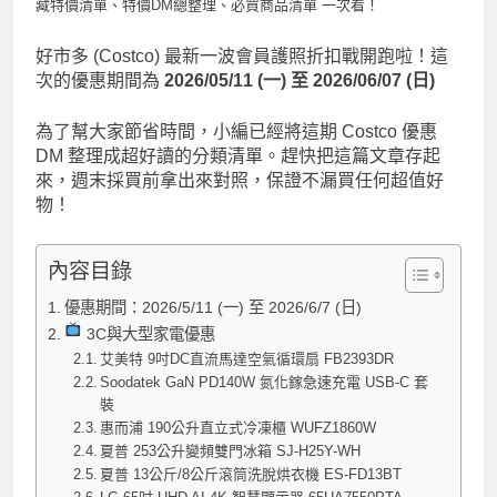
藏特價清單、特價DM總整理、必買商品清單 一次看！
好市多 (Costco) 最新一波會員護照折扣戰開跑啦！這
次的優惠期間為
2026/05/11 (一) 至 2026/06/07 (日)
為了幫大家節省時間，小編已經將這期 Costco 優惠
DM 整理成超好讀的分類清單。趕快把這篇文章存起
來，週末採買前拿出來對照，保證不漏買任何超值好
物！
內容目錄
優惠期間：2026/5/11 (一) 至 2026/6/7 (日)
3C與大型家電優惠
艾美特 9吋DC直流馬達空氣循環扇 FB2393DR
Soodatek GaN PD140W 氮化鎵急速充電 USB-C 套
裝
惠而浦 190公升直立式冷凍櫃 WUFZ1860W
夏普 253公升變頻雙門冰箱 SJ-H25Y-WH
夏普 13公斤/8公斤滾筒洗脫烘衣機 ES-FD13BT