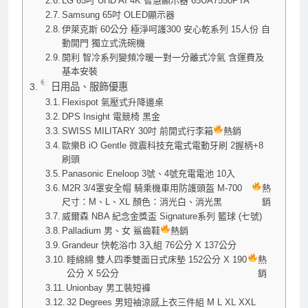
LG 65吋 UHD AI 4K 智慧顯示器 65UA7550PTA
Samsung 65吋 OLED顯示器
伊萊克斯 60公分 極淨呵護300 安心乾系列 15人份 自
動開門 獨立式洗碗機
開利 智冷系列變頻冷暖一對一分離式冷氣 含運費及
基本安裝
日用品、服飾優惠
Flexispot 氣壓式升降邊桌
DPS Insight 電競椅 黑金
SWISS MILITARY 30吋 前開式行李箱
熱銷
歐樂B iO Gentle 微震科技充電式電動牙刷 2握柄+8
刷頭
Panasonic Eneloop 3號、4號充電電池 10入
M2R 3/4罩安全帽 騎乘機車用防護頭盔 M-700
熱
尺寸：M、L、XL 顏色：消光白、消光黑
銷
威爾森 NBA 紀念金獎盃 Signature系列 籃球 (七號)
Palladium 男、女 鯊齒鞋
熱銷
Grandeur 快乾浴巾 3入組 76公分 X 137公分
睡綿綿 雙人四季雙面日式床墊 152公分 X 190
熱
公分 X 5公分
銷
Unionbay 男工裝短褲
32 Degrees 男短袖涼感上衣三件組 M L XL XXL