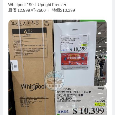
Whirlpool 190 L Upright Freezer
原價 12,999 折-2600 ，
特價$10,399