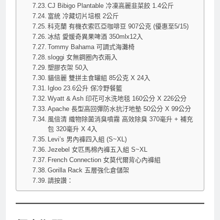
CJ Bibigo Plantable 冷凍高麗韭菜餃 1.4公斤
富統 冷藏切片培根 2公斤
科克蘭 有機衣索匹亞咖啡豆 907公克 (優惠至5/15)
冰結 愛媛奇異果啤酒 350mlx12入
Tommy Bahama 可調式海灘椅
sloggi 女無鋼圈內衣兩入
塑膠衣架 50入
貓倍麗 雙拼主食罐組 85公克 X 24入
Igloo 23.6公升 保冷野餐籃
Wyatt & Ash 印花可水洗地毯 160公分 X 226公分
Apache 長型高回彈防水抗汙地墊 50公分 X 99公分
風倍清 織物除菌消臭噴霧 高效除臭 370毫升 + 補充
包 320毫升 X 4入
Levi’s 男內褲四入組 (S~XL)
Jezebel 女匹馬棉內褲五入組 S~XL
French Connection 女莫代爾背心內褲組
Gorilla Rack 五層強化倉儲架
請按讚：