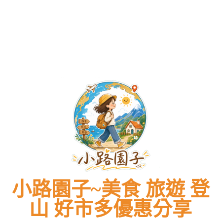
預
價
攻
新
預
價
攻
最
鴨、
訂
DM
略、
價
訂
DM
略、
新
預
隱
總
菜
格
隱
總
菜
價
訂
藏
整
單
表、
藏
整
單
格
隱
版
理
價
停
版
理
價
表、
藏
菜
必
格、
車
菜
必
格、
停
版
單、
買
交
攻
單、
買
交
車
菜
必
商
通
略)
必
商
通
攻
單、
點
品
指
棒
點
品
指
略)
必
菜
清
南！
棒
菜
清
南！
棒
點
色，
單
透
冰
色，
單
透
棒
菜
奢
一
明
消
奢
一
明
冰
色，
華
次
標
暑
華
次
標
消
奢
饗
看！
價
必
饗
看！
價
暑
華
宴
不
備
宴
不
必
饗
踩
招
踩
備
宴
雷
牌
雷
招
高
煉
高
牌
CP
乳
CP
煉
值
值
乳
推
推
薦
薦
–
–
小路園子~美食 旅遊 登
旅
旅
遊
遊
山 好市多優惠分享
美
美
食
食
首
首