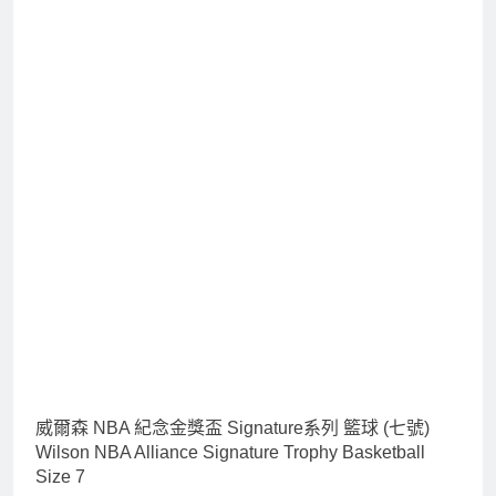
威爾森 NBA 紀念金獎盃 Signature系列 籃球 (七號)
Wilson NBA Alliance Signature Trophy Basketball
Size 7