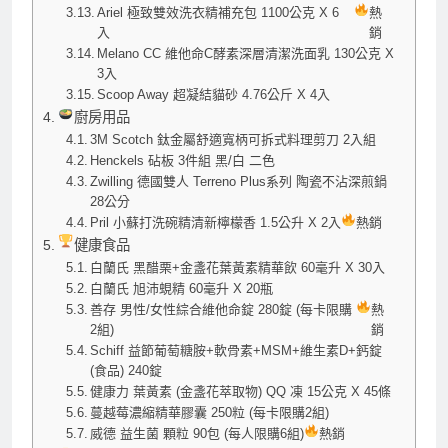
Ariel 極致雙效洗衣精補充包 1100公克 X 6
熱
入
銷
Melano CC 維他命C酵素深層清潔洗面乳 130公克 X
3入
Scoop Away 超凝結貓砂 4.76公斤 X 4入
廚房用品
3M Scotch 鈦金屬舒適寬柄可拆式料理剪刀 2入組
Henckels 砧板 3件組 黑/白 二色
Zwilling 德國雙人 Terreno Plus系列 陶瓷不沾深煎鍋
28公分
Pril 小蘇打洗碗精清新檸檬香 1.5公升 X 2入
熱銷
健康食品
白蘭氏 黑醋栗+金盞花葉黃素精華飲 60毫升 X 30入
白蘭氏 旭沛蜆精 60毫升 X 20瓶
善存 男性/女性綜合維他命錠 280錠 (每卡限購
熱
2組)
銷
Schiff 益節葡萄糖胺+軟骨素+MSM+維生素D+鈣錠
(食品) 240錠
健康力 葉黃素 (金盞花萃取物) QQ 凍 15公克 X 45條
蔓越莓濃縮精華膠囊 250粒 (每卡限購2組)
威德 益生菌 顆粒 90包 (每人限購6組)
熱銷