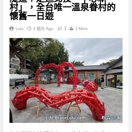
隧道！走進北投「中心新
村」，全台唯一溫泉眷村的
懷舊一日遊
1
Lulu
3 個月 Ago
1 Mins