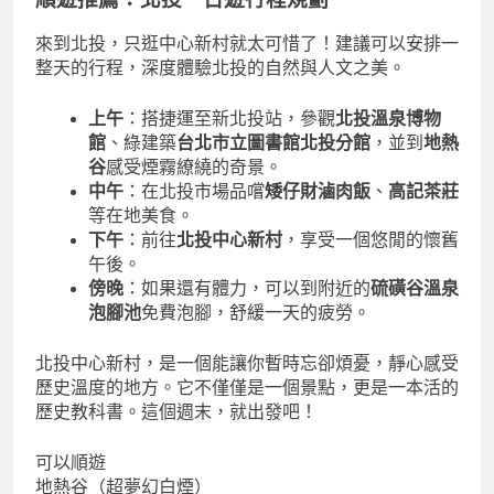
順遊推薦：北投一日遊行程規劃
來到北投，只逛中心新村就太可惜了！建議可以安排一
整天的行程，深度體驗北投的自然與人文之美。
上午
：搭捷運至新北投站，參觀
北投溫泉博物
館
、綠建築
台北市立圖書館北投分館
，並到
地熱
谷
感受煙霧繚繞的奇景。
中午
：在北投市場品嚐
矮仔財滷肉飯
、
高記茶莊
等在地美食。
下午
：前往
北投中心新村
，享受一個悠閒的懷舊
午後。
傍晚
：如果還有體力，可以到附近的
硫磺谷溫泉
泡腳池
免費泡腳，舒緩一天的疲勞。
北投中心新村，是一個能讓你暫時忘卻煩憂，靜心感受
歷史溫度的地方。它不僅僅是一個景點，更是一本活的
歷史教科書。這個週末，就出發吧！
可以順遊