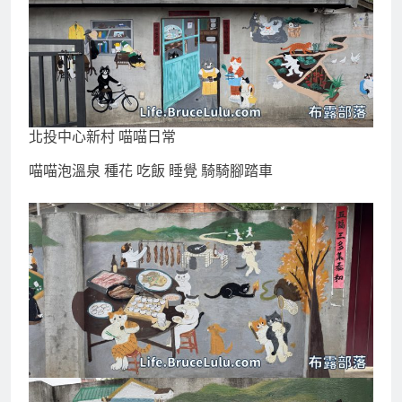
北投中心新村 喵喵日常
喵喵泡溫泉 種花 吃飯 睡覺 騎騎腳踏車