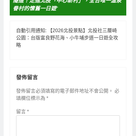
隧道！走進北投「中心新村」，全台唯一溫泉
眷村的懷舊一日遊
”
自動引用通知:
【2026北投景點】北投社三層崎
公園：台版富良野花海、小牛埔步道一日遊全攻
略
發佈留言
發佈留言必須填寫的電子郵件地址不會公開。
必
填欄位標示為
*
留言
*