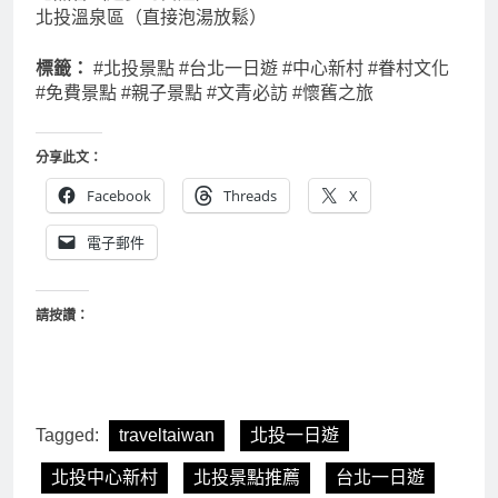
地熱谷（超夢幻白煙）
北投溫泉區（直接泡湯放鬆）
標籤：
#北投景點 #台北一日遊 #中心新村 #眷村文化
#免費景點 #親子景點 #文青必訪 #懷舊之旅
分享此文：
Facebook
Threads
X
電子郵件
請按讚：
Tagged:
traveltaiwan
北投一日遊
北投中心新村
北投景點推薦
台北一日遊