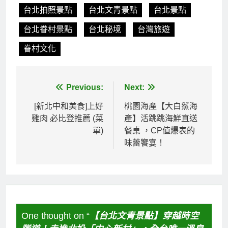
台北拍照景點
台北文青景點
台北景點
台北眷村景點
台北秘境
台灣旅遊
眷村文化
文
Previous:
Next:
章
[新北中和美食]上好
桃園海產【大白鯊海
雞肉 必比登推薦 (菜
產】活跳跳海鮮直送
導
單)
餐桌 ，CP值爆表的
覽
味蕾饗宴！
One thought on “
【台北文青景點】穿越時空