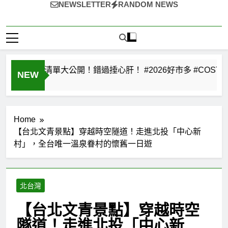
美
首
~（*'∀`*）~♡ 就愛美食，旅遊，登山，人生快樂與否?由
食
NEWSLETTER
RANDOM NEWS
選
首
自己決定!
選
特價清單大公開！錯過捶心肝！ #2026好市多 #COSTCO #好市多
NEW
Home
【台北文青景點】穿越時空隧道！走進北投「中心新
村」，全台唯一溫泉眷村的懷舊一日遊
北台灣
【台北文青景點】穿越時空