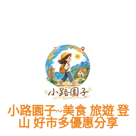
菜
(附
最
捶
特
全
最
捶
特
單
2026
新
心
價
攻
新
心
價
全
最
價
肝！
DM
略、
價
肝！
DM
攻
新
格
#2026
總
菜
格
#2026
總
略、
價
表、
好
整
單
表、
好
整
菜
格
停
市
理
價
停
市
理
單
表、
車
多
必
格、
車
多
必
價
停
攻
#COSTCO
買
交
攻
#COSTCO
買
格、
車
略)
#
商
通
略)
#
商
交
攻
棒
好
品
指
棒
好
品
通
略)
棒
市
清
南！
棒
市
清
指
棒
冰
多
單
透
冰
多
單
南！
棒
消
特
一
明
消
特
一
透
冰
暑
價
次
標
暑
價
次
明
消
必
看！
價
必
看！
標
暑
備
不
備
價
必
招
踩
招
不
備
牌
雷
牌
踩
招
煉
高
煉
雷
牌
乳
CP
乳
高
煉
值
CP
乳
推
值
薦
小路園子~美食 旅遊 登
推
–
薦
旅
–
山 好市多優惠分享
遊
旅
美
遊
食