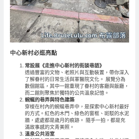
中心新村必逛亮點
常設展《走進中心新村的街談巷語》
透過豐富的文物、老照片與互動裝置，帶你深入
了解眷村的日常生活與軍醫院文化。 展覽分為
數個館區，其中一館重現了眷村的客廳與飯廳，
而二館則聚焦於獨特的公共溫泉記憶。
蜿蜒的巷弄與特色建築
穿梭在村內的蜿蜒巷弄中，是探索中心新村最好
的方式。紅色的木門、綠色的窗框、斑駁的水泥
牆，處處都是歲月的痕跡。 隨手一拍，都是充
滿故事感的文青美照。