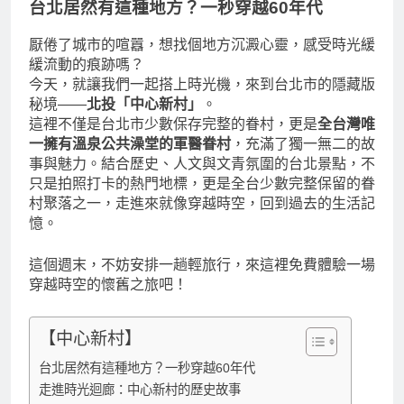
台北居然有這種地方？一秒穿越60年代
厭倦了城市的喧囂，想找個地方沉澱心靈，感受時光緩
緩流動的痕跡嗎？
今天，就讓我們一起搭上時光機，來到台北市的隱藏版
秘境——
北投「中心新村」
。
這裡不僅是台北市少數保存完整的眷村，更是
全台灣唯
一擁有溫泉公共澡堂的軍醫眷村
，充滿了獨一無二的故
事與魅力。結合歷史、人文與文青氛圍的台北景點，不
只是拍照打卡的熱門地標，更是全台少數完整保留的眷
村聚落之一，走進來就像穿越時空，回到過去的生活記
憶。
這個週末，不妨安排一趟輕旅行，來這裡免費體驗一場
穿越時空的懷舊之旅吧！
【中心新村】
台北居然有這種地方？一秒穿越60年代