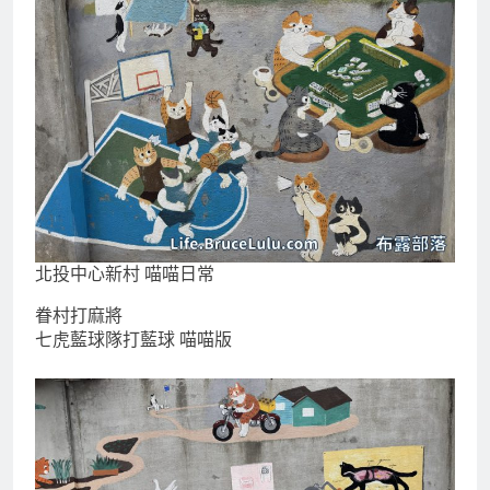
北投中心新村 喵喵日常
眷村打麻將
七虎藍球隊打藍球 喵喵版