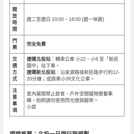
址
地圖
開
放
週二至週日 10:00 – 18:00 (週一休館)
時
間
門
完全免費
票
交
捷運北投站
：轉乘公車 小22、小9 至「新民
通
國中」站下車。
方
捷運新北投站
：沿泉源路接新民路步行約12-
式
20分鐘；或搭乘小39文化公車。
注
室內展間禁止飲食，戶外空間寵物需繫牽
意
繩。拍照請勿使用閃光燈與腳架。
事
小提
項