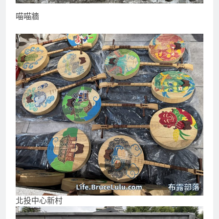
喵喵牆
北投中心新村