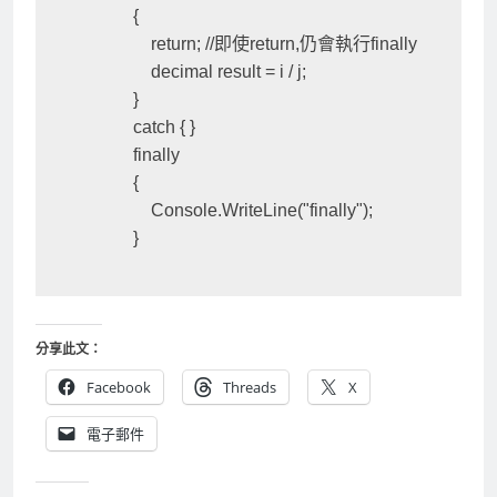
            {

                return; //即使return,仍會執行finally

                decimal result = i / j;

            }

            catch { }

            finally

            {

                Console.WriteLine("finally");

            }
分享此文：
Facebook
Threads
X
電子郵件