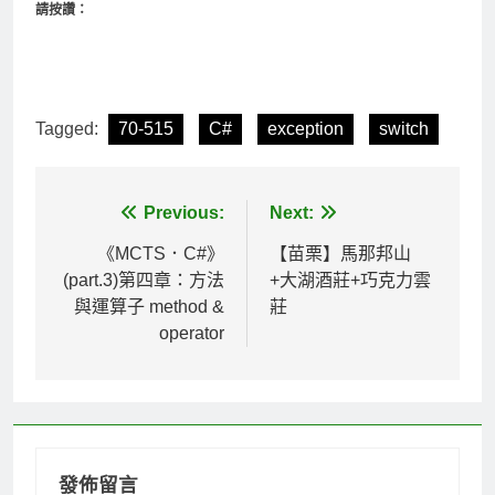
請按讚：
Tagged:
70-515
C#
exception
switch
文
Previous:
Next:
章
《MCTS．C#》
【苗栗】馬那邦山
(part.3)第四章：方法
+大湖酒莊+巧克力雲
導
與運算子 method &
莊
覽
operator
發佈留言