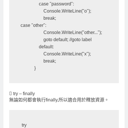
                case "password":

                    Console.WriteLine("o");

                    break;

case "other":

                    Console.WriteLine("other...");

                    goto default; //goto label

                default:

                    Console.WriteLine("x");

                    break;

            }
 try – finally
無論如何都會執行finally,所以適合用於釋放資源。
 try
