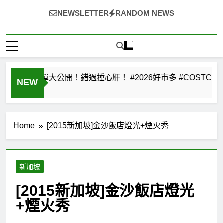
~（*'∀`*）~♡ 就愛美食，旅遊，登山，人生快樂與否?由
NEWSLETTER
RANDOM NEWS
自己決定!
特價清單大公開！錯過捶心肝！ #2026好市多 #COSTCO #好市多特
NEW
Home
[2015新加坡]金沙飯店燈光+煙火秀
新加坡
[2015新加坡]金沙飯店燈光
+煙火秀