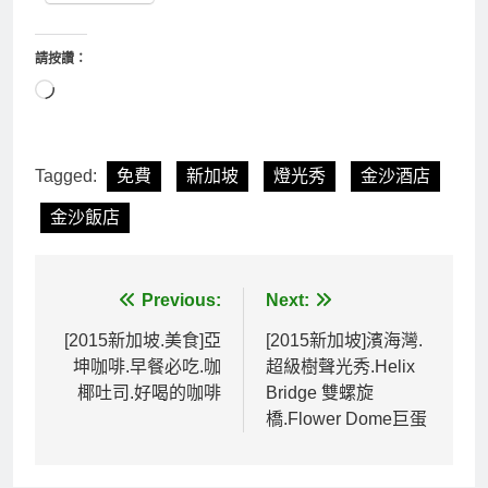
請按讚：
正
在
載
入...
Tagged:
免費
新加坡
燈光秀
金沙酒店
金沙飯店
文
Previous:
Next:
章
[2015新加坡.美食]亞
[2015新加坡]濱海灣.
坤咖啡.早餐必吃.咖
超級樹聲光秀.Helix
導
椰吐司.好喝的咖啡
Bridge 雙螺旋
覽
橋.Flower Dome巨蛋