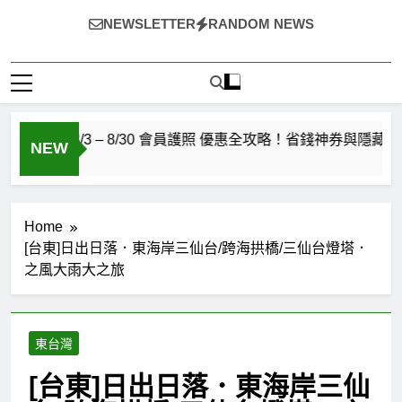
選
選
~（*'∀`*）~♡ 就愛美食，旅遊，登山，人生快樂與否?由
NEWSLETTER
RANDOM NEWS
自己決定!
8/3 – 8/30 會員護照 優惠全攻略！省錢神券與隱藏特價清單 
NEW
Home
[台東]日出日落．東海岸三仙台/跨海拱橋/三仙台燈塔．
之風大雨大之旅
東台灣
[台東]日出日落．東海岸三仙