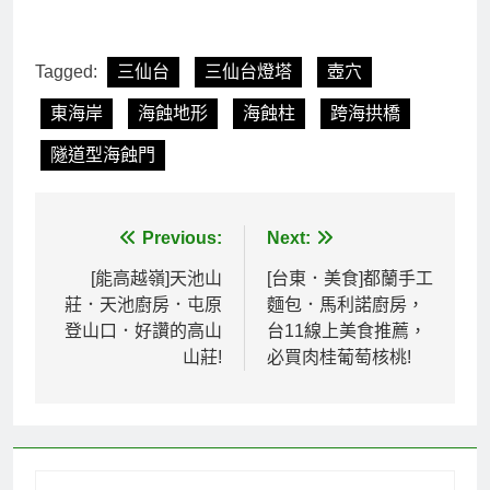
Tagged:
三仙台
三仙台燈塔
壺穴
東海岸
海蝕地形
海蝕柱
跨海拱橋
隧道型海蝕門
文
Previous:
Next:
章
[能高越嶺]天池山
[台東．美食]都蘭手工
莊．天池廚房．屯原
麵包．馬利諾廚房，
導
登山口．好讚的高山
台11線上美食推薦，
覽
山莊!
必買肉桂葡萄核桃!