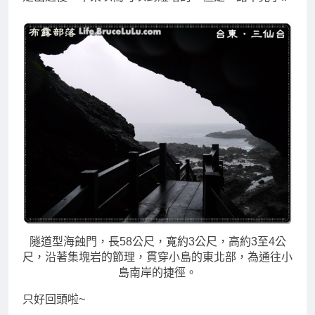
隧道型海蝕門，長58公尺，寬約3公尺，高約3至4公
尺，沿著集塊岩的節理，貫穿小島的東北部，為通往小
島南岸的捷徑。
只好回頭啦~