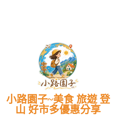
預
價
攻
新
預
價
攻
最
鴨、
訂
DM
略、
價
訂
DM
略、
新
預
隱
總
菜
格
隱
總
菜
價
訂
藏
整
單
表、
藏
整
單
格
隱
版
理
價
停
版
理
價
表、
藏
菜
必
格、
車
菜
必
格、
停
版
單、
買
交
攻
單、
買
交
車
菜
必
商
通
略)
必
商
通
攻
單、
點
品
指
棒
點
品
指
略)
必
菜
清
南！
棒
菜
清
南！
棒
點
色，
單
透
冰
色，
單
透
棒
菜
奢
一
明
消
奢
一
明
冰
色，
華
次
標
暑
華
次
標
消
奢
饗
看！
價
必
饗
看！
價
暑
華
宴
不
備
宴
不
必
饗
踩
招
踩
備
宴
雷
牌
雷
招
高
煉
高
牌
CP
乳
CP
煉
值
值
乳
推
推
薦
薦
–
–
小路園子~美食 旅遊 登
旅
旅
遊
遊
山 好市多優惠分享
美
美
食
食
首
首