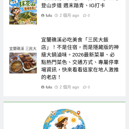
去抹茶山
登山步道 週末踏青、IG打卡
lulu
2 個月 ago
0
宜蘭礁溪必吃美食「三民大飯
店」！不是住宿，而是隱藏版的神
宜蘭礁溪 三民大
級大鍋滷味。2026最新菜單、必
飯店 傳奇滷味店
點熱門菜色、交通方式、專屬停車
場資訊，快來看看這家在地人激推
的老店！
lulu
2 個月 ago
0