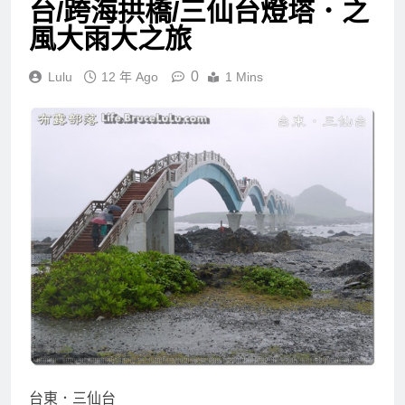
台/跨海拱橋/三仙台燈塔．之
風大雨大之旅
0
Lulu
12 年 Ago
1 Mins
台東．三仙台