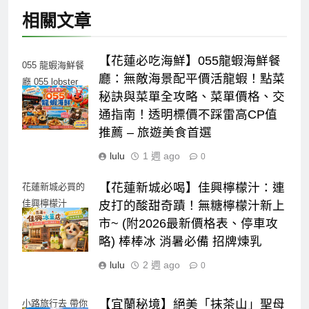
相關文章
【花蓮必吃海鮮】055龍蝦海鮮餐
055 龍蝦海鮮餐
廳：無敵海景配平價活龍蝦！點菜
廳 055 lobster
秘訣與菜單全攻略、菜單價格、交
seafood
通指南！透明標價不踩雷高CP值
推薦 – 旅遊美食首選
lulu
1 週 ago
0
【花蓮新城必喝】佳興檸檬汁：連
花蓮新城必買的
佳興檸檬汁
皮打的酸甜奇蹟！無糖檸檬汁新上
2026 lemonjuice
市~ (附2026最新價格表、停車攻
略) 棒棒冰 消暑必備 招牌煉乳
lulu
2 週 ago
0
【宜蘭秘境】絕美「抹茶山」聖母
小路旅行去 帶你