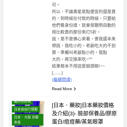
可。
所以，不論壽星是點便宜的還是貴
的，到時候在付款的時候，只要給
他們看身份證，就會很聰明自動的
用比較貴的那份來打5折。
說，是不是佛心來著，害我還本來
想說，我吃小的，老爺吃大的不划
算，準備叫老爺點小的，我點
大的，再交換來吃~^^
結果根本不用這麼麻煩嘛!~~
[……]
(繼續閱讀)
Read More
國外好好玩
[日本．藥妝]日本藥妝價格
日本自由行規劃
及介紹(3)- 臉部保養品/膠原
日本．大阪 京都
蛋白/痘痘藥/蒸氣眼罩
奈良