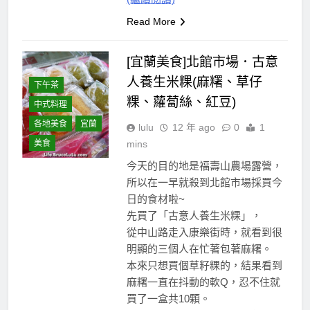
Read More
[宜蘭美食]北館市場．古意
人養生米粿(麻糬、草仔
下午茶
粿、蘿蔔絲、紅豆)
中式料理
各地美食
宜蘭
lulu
12 年 ago
0
1
美食
mins
今天的目的地是福壽山農場露營，
所以在一早就殺到北館市場採買今
日的食材啦~
先買了「古意人養生米粿」，
從中山路走入康樂街時，就看到很
明顯的三個人在忙著包著麻糬。
本來只想買個草籽粿的，結果看到
麻糬一直在抖動的軟Q，忍不住就
買了一盒共10顆。