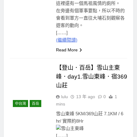
這裡還有一個馬祖風情的廁所。
在旁邊有個軍事要點，所以不時的
會看到軍方一直往大埔石刻觀察各
遊客的動向。
[……]
(繼續閱讀)
Read More
【登山．百岳】雪山主東
峰．day1.雪山東峰．宿369
山莊
lulu
13 年 ago
0
1
中台灣
百岳
mins
雪山東峰 5KM/369山莊 7.1KM / 6
hr/ 實際約8Hr
[……]