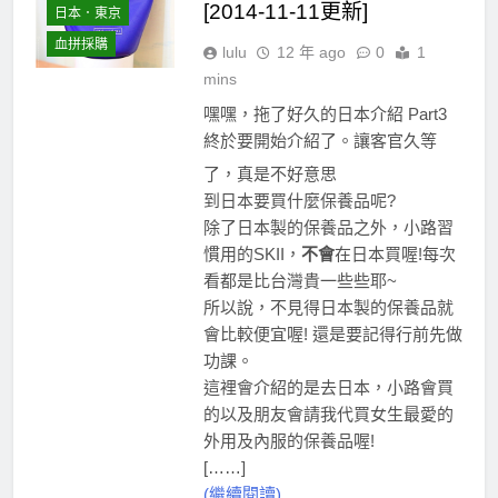
[2014-11-11更新]
日本．東京
血拼採購
lulu
12 年 ago
0
1
mins
嘿嘿，拖了好久的日本介紹 Part3
終於要開始介紹了。讓客官久等
了，真是不好意思
到日本要買什麼保養品呢?
除了日本製的保養品之外，小路習
慣用的SKII，
不會
在日本買喔!每次
看都是比台灣貴一些些耶~
所以說，不見得日本製的保養品就
會比較便宜喔! 還是要記得行前先做
功課。
這裡會介紹的是去日本，小路會買
的以及朋友會請我代買女生最愛的
外用及內服的保養品喔!
[……]
(繼續閱讀)