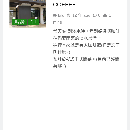
COFFEE
lulu
12 年 ago
0
1
mins
北台灣
台北
當天4/4到淡水時，看到媽媽嘴咖啡
準備要開幕的淡水樂活店
這裡本來就是有家咖啡廳(但是忘了
叫什麼~)
預計於4/15正式開幕。(目前已經開
幕囉~)