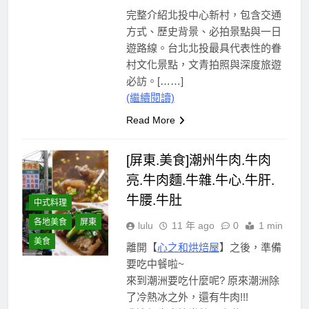
完整介紹北投中心新村，包含交通
方式、歷史背景、必拍景點與一日
遊路線。台北北投最具代表性的眷
村文化景點，文青拍照與深度旅遊
必訪。[……]
(繼續閱讀)
Read More
[屏東.美食]潮州牛肉.牛肉
亮.牛肉麵.牛雜.牛心.牛肝.
牛腰.牛肚
中式料理
各地美食
屏東
lulu
11 年 ago
0
1 min
美食
離開【
心之和烘焙屋
】之後，準備
要吃中餐啦~
來到潮洲要吃什麼呢? 原來潮洲除
了冷熱冰之外，還有牛肉!!!