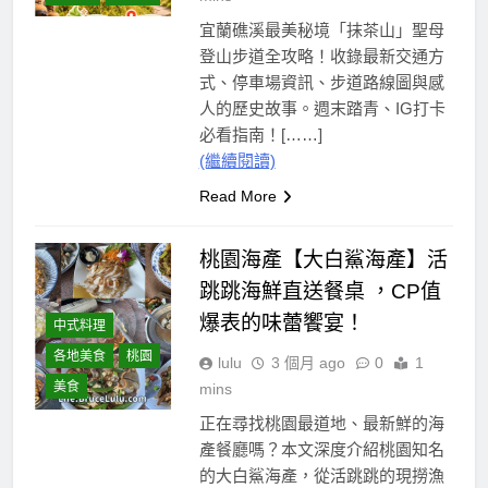
宜蘭礁溪最美秘境「抹茶山」聖母
登山步道全攻略！收錄最新交通方
式、停車場資訊、步道路線圖與感
人的歷史故事。週末踏青、IG打卡
必看指南！[……]
(繼續閱讀)
Read More
桃園海產【大白鯊海產】活
跳跳海鮮直送餐桌 ，CP值
爆表的味蕾饗宴！
中式料理
各地美食
桃園
lulu
3 個月 ago
0
1
美食
mins
正在尋找桃園最道地、最新鮮的海
產餐廳嗎？本文深度介紹桃園知名
的大白鯊海產，從活跳跳的現撈漁