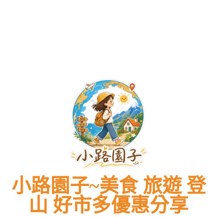
戰
洋
多)
洋
(圖
風
風
多)
味
味
震
震
撼
撼
味
味
蕾！
蕾！
HALAL
HALAL
FOOD
FOOD
小路園子~美食 旅遊 登
山 好市多優惠分享