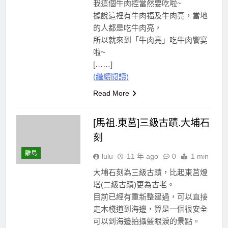
我這個牛肉控當然要吃啦~
據說這裡有牛肉福及牛肉亮，當地
的人都是吃牛肉亮，
所以就來到「牛肉亮」吃牛肉饗宴
啦~
[……]
(繼續閱讀)
Read More
[馬祖.東莒]三級古蹟.大埔石
刻
離島
lulu
11 年 ago
0
1 min
大埔石刻為三級古蹟，比起東莒燈
塔(二級古蹟)更為古老。
目前已經有重新整建過，可以直接
走木棧道到海邊，算是一個很安全
可以到海邊拍攝藍眼淚的景點。