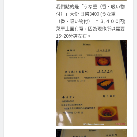
我們點的是「うな重（香・吸い物
付）」大份 日幣3400 (うな重
（香・吸い物付） 上 ３,４００円)
菜單上面有寫，因為現作所以需要
15~20分鐘左右。