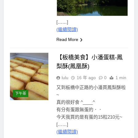
[……]
(繼續閱讀)
Read More
【板橋美食】小潘蛋糕-鳳
梨酥(鳳凰酥)
lulu
16 年 ago
0
1 min
又到板橋中正路的小潘買鳳梨酥啦
下午茶
~
真的很好食 ^____^
有分有蛋跟無蛋的．．
今天我買的是有蛋的15粒210元~
[……]
(繼續閱讀)