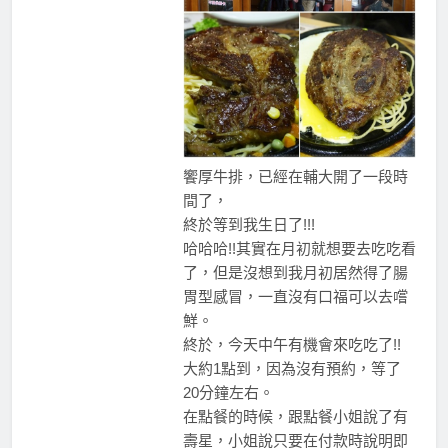
饗厚牛排，已經在輔大開了一段時
間了，
終於等到我生日了!!!
哈哈哈!!其實在月初就想要去吃吃看
了，但是沒想到我月初居然得了腸
胃型感冒，一直沒有口福可以去嚐
鮮。
終於，今天中午有機會來吃吃了!!
大約1點到，因為沒有預約，等了
20分鐘左右。
在點餐的時候，跟點餐小姐說了有
壽星，小姐說只要在付款時說明即