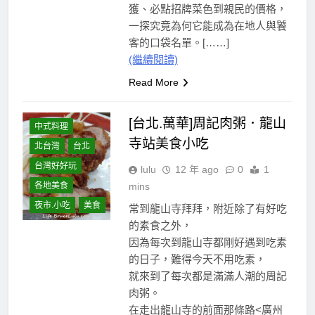
獲、必點招牌菜色到親民的價格，
一探究竟為何它能成為在地人與饕
客的口袋名單。[……]
(繼續閱讀)
Read More
[台北.萬華]周記肉粥．龍山
中式料理
寺站美食小吃
北台灣
台北
台灣好好玩
lulu
12 年 ago
0
1
mins
各地美食
夜市.小吃
美食
常到龍山寺拜拜，附近除了有好吃
的素食之外，
因為每次到龍山寺都剛好遇到吃素
的日子，難得今天不用吃素，
就來到了每次都是滿滿人潮的周記
肉粥。
在走出龍山寺的前面那條路<廣州