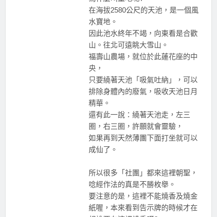
在海拔2580公尺的天池，是一個風
水寶地。
因此池水終年不竭，向東看是合歡
山。往北可遠眺大雪山。
福壽山農場，就位於此蓮花座的中
央，
只要繞著天池「吸氣吐納」，可以
排除身體內的廢氣，吸收天池日月
精華。
還有此一說：繞著天池走，左三
圈，右三圈，許願就會靈驗，
如果再到天然薄團下面打坐就可以
成仙了。
所以很多「社團」都來這裡朝聖，
唸經作法的真是不勝枚舉。
要注意的是，這裡不能燒香及燒金
紙喔，本來看到告示牌的時候才在