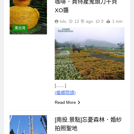
咖啡．買特產鬼頭刀干貝
XO醬
lulu
12 年 ago
0
1 min
東台灣
[……]
(繼續閱讀)
Read More
[南投.景點]忘憂森林．婚紗
拍照聖地