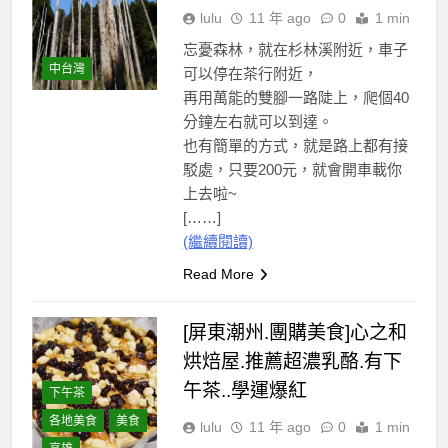
lulu
11 年 ago
0
1 min
忘憂森林，就在杉林溪附近，車子
中台灣
可以停在茶行附近，
再用萬能的雙腳一路陡上，爬個40
分鐘左右就可以到達。
也有簡單的方式，就是路上都有接
駁處，只要200元，就會開車載你
上去啦~
[……]
(繼續閱讀)
Read More
[屏東潮州.團購美食]心之和
烘焙屋.推薦超濃乳酪.有下
午茶..學運爆紅
下午茶
各地美食
美食
lulu
11 年 ago
0
1 min