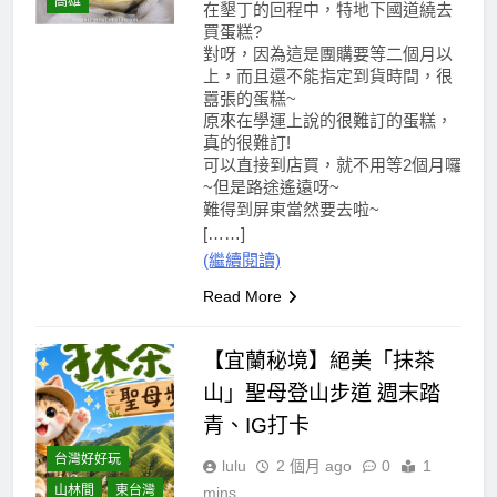
高雄
在墾丁的回程中，特地下國道繞去
買蛋糕?
對呀，因為這是團購要等二個月以
上，而且還不能指定到貨時間，很
囂張的蛋糕~
原來在學運上說的很難訂的蛋糕，
真的很難訂!
可以直接到店買，就不用等2個月囉
~但是路途遙遠呀~
難得到屏東當然要去啦~
[……]
(繼續閱讀)
Read More
【宜蘭秘境】絕美「抹茶
山」聖母登山步道 週末踏
青、IG打卡
台灣好好玩
lulu
2 個月 ago
0
1
山林間
東台灣
mins