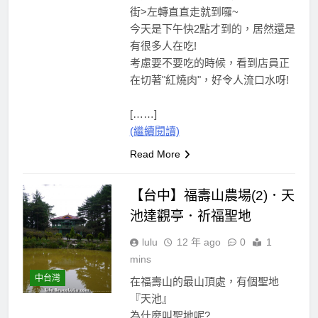
街>左轉直直走就到囉~
今天是下午快2點才到的，居然還是
有很多人在吃!
考慮要不要吃的時候，看到店員正
在切著"紅燒肉"，好令人流口水呀!
[……]
(繼續閱讀)
Read More
【台中】福壽山農場(2)．天
池達觀亭．祈福聖地
lulu
12 年 ago
0
1
mins
中台灣
在福壽山的最山頂處，有個聖地
『天池』
為什麼叫聖地呢?