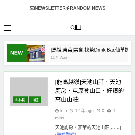
~（*'∀`*）~♡ 就愛美食，旅遊，登山，人生快樂與否?由
NEWSLETTER
RANDOM NEWS
自己決定!
[馬祖.東莒]美食.找茶Drink Bar.仙草奶凍、冰沙.
NEW
11 年 Ago
[能高越嶺]天池山莊．天池
廚房．屯原登山口．好讚的
高山山莊!
山林間
山莊
lulu
12 年 ago
0
1
mins
天池廚房，豪華的天池山莊[……]
(繼續閱讀)