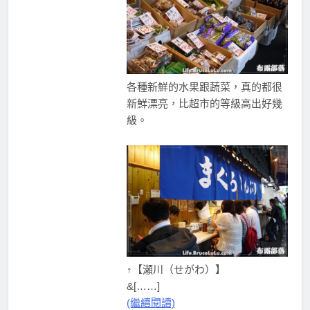
各種新鮮的水果跟蔬菜，真的都很
新鮮漂亮，比超市的等級高出好幾
級。
↑【瀬川（せがわ）】
&[……]
(繼續閱讀)