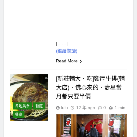
[……]
(繼續閱讀)
Read More
[新莊輔大．吃]饗厚牛排(輔
大店)．佛心來的．壽星當
月都只要半價
各地美食
新莊
lulu
12 年 ago
0
1 min
餐廳