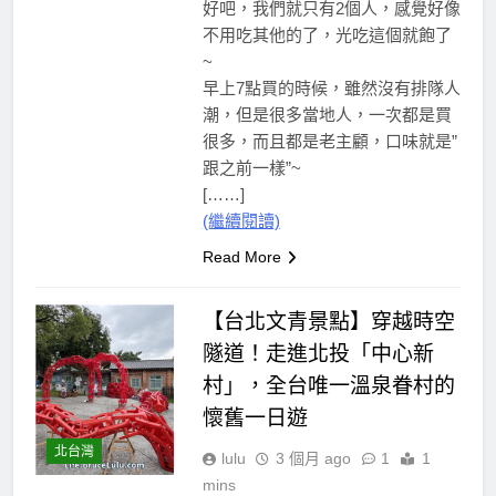
好吧，我們就只有2個人，感覺好像
不用吃其他的了，光吃這個就飽了
~
早上7點買的時候，雖然沒有排隊人
潮，但是很多當地人，一次都是買
很多，而且都是老主顧，口味就是”
跟之前一樣”~
[……]
(繼續閱讀)
Read More
【台北文青景點】穿越時空
隧道！走進北投「中心新
村」，全台唯一溫泉眷村的
懷舊一日遊
北台灣
lulu
3 個月 ago
1
1
mins