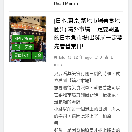
Read More
[日本.東京]築地市場美食地
圖(1).場外市場.一定要朝聖
的日本魚市場!出發前一定要
國外好好玩
先看營業日!
日本．東京
異國料理
美食
lulu
12 年 ago
0
1
mins
只要看與美食有關日劇的時候，就
會看到【築地市場】
想要贏得美食冠軍，就要看誰可以
在築地市場買到最新鮮、最獨家、
最頂級的海鮮
小路以前第一個迷上的日劇：將太
的壽司，還因此迷上了「柏原
崇」，
好啦，是因為柏原崇才迷上將太的